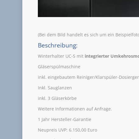
(Bei dem Bild handelt es sich um ein Beispielfot
Beschreibung:
Winterhalter UC-S mit
integrierter Umkehrosm
Gläserspülmaschine
inkl. eingebautem Reiniger/Klarspüler-Dosierger
Inkl. Sauglanzen
inkl. 3 Gläserkörbe
Weitere Informationen auf Anfrage.
1 Jahr Hersteller-Garantie
Neupreis UVP: 6.150,00 Euro