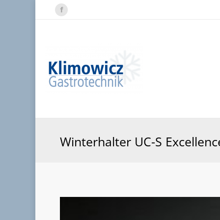
Facebook
page
opens
in
new
window
Winterhalter UC-S Excellenc