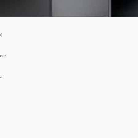
o)
ose
.
ät